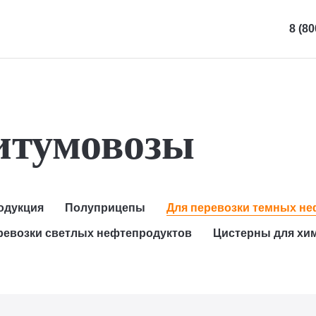
8 (80
итумовозы
одукция
Полуприцепы
Для перевозки темных н
ревозки светлых нефтепродуктов
Цистерны для хи