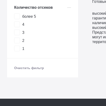
Готовы
Количество отсеков
высокий
более 5
гаранти
наличие
4
высоки
Предст
3
могут и
2
террит
1
Очистить фильтр