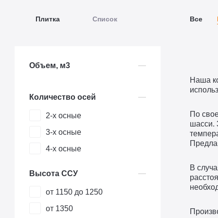
Плитка
Список
Все
Объем, м3
Наша ко
использ
Количество осей
По свое
2-х осные
шасси. 
3-х осные
темпера
Предла
4-х осные
В случа
Высота ССУ
рассто
необход
от 1150 до 1250
от 1350
Произв