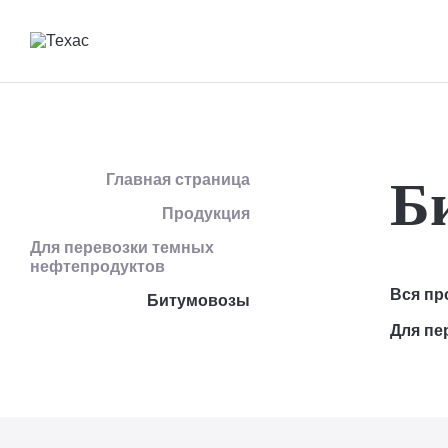
О компании
Гарантия
Лизинг
Вакансии
Трейд-ин
Главная страница
Б
Продукция
Продукция
Компания
Для перевозки темных
нефтепродуктов
Услуги
Вся пр
Битумовозы
Для пе
Сервис
Блог
Контакты