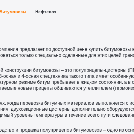
Битумовозы
Нефтевоз
мпания предлагает по доступной цене купить битумовозы 
оваться только специально сделанные для этих целей тран
й конструкции битумовозы – это полуприцепы-цистерны (П
3-осная и 4-осная спецтехника такого типа имеет особенну
турном режиме битум пребывает в жидком состоянии, а в 
гаемые новые прицепы обшиваются утеплителем (термоизо
ях, когда перевозка битумных материалов выполняется с и
яния, двухсекционные цистерны дополнительно оборудуют
имый уровень температуры в течение всего пути следован
одство и продажа полуприцепов битумовозов – одно из ос