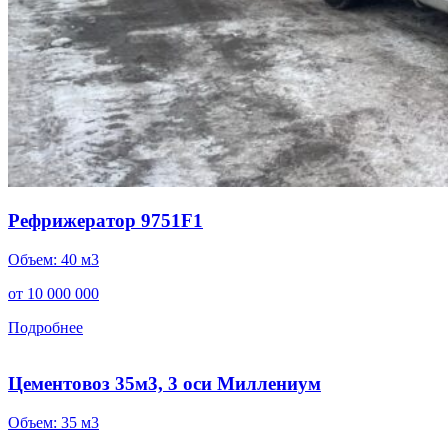
Рефрижератор 9751F1
Объем: 40 м3
от 10 000 000
Подробнее
Цементовоз 35м3, 3 оси Миллениум
Объем: 35 м3