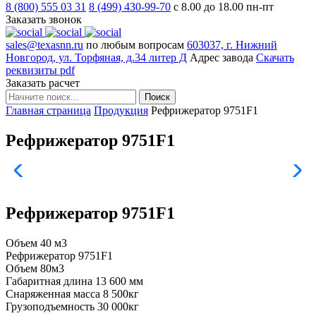
8 (800) 555 03 31
8 (499) 430-99-70
с 8.00 до 18.00 пн-пт
Заказать звонок
sales@texasnn.ru
по любым вопросам
603037, г. Нижний
Новгород, ул. Торфяная, д.34 литер Д
Адрес завода
Скачать
реквизиты
pdf
Заказать расчет
Главная страница
Продукция
Рефрижератор 9751F1
Рефрижератор 9751F1
Рефрижератор 9751F1
Объем
40 м3
Рефрижератор
9751F1
Объем
80м3
Габаритная длина
13 600 мм
Снаряженная масса
8 500кг
Грузоподъемность
30 000кг